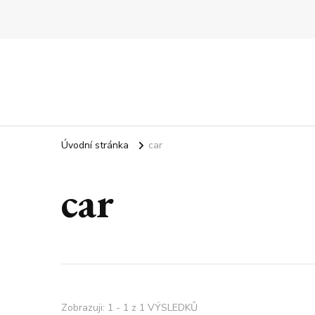
Úvodní stránka
car
car
Zobrazuji: 1 - 1 z 1 VÝSLEDKŮ