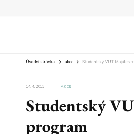
Úvodní stránka
akce
Studentský VUT Majáles +
14. 4. 2011
AKCE
Studentský VU
program