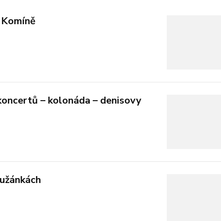
v Komíně
koncertů – kolonáda – denisovy
Lužánkách