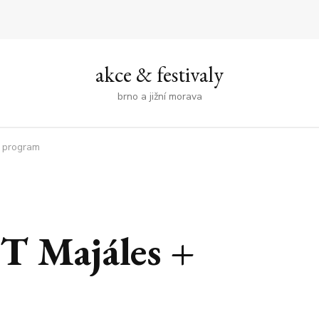
akce & festivaly
brno a jižní morava
 program
T Majáles +