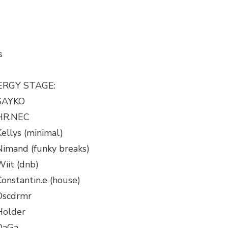
s
ERGY STAGE:
SAYKO
HR.NEC
Kellys (minimal)
Nimand (funky breaks)
Wiit (dnb)
Constantin.e (house)
Dscdrmr
Holder
DaGa