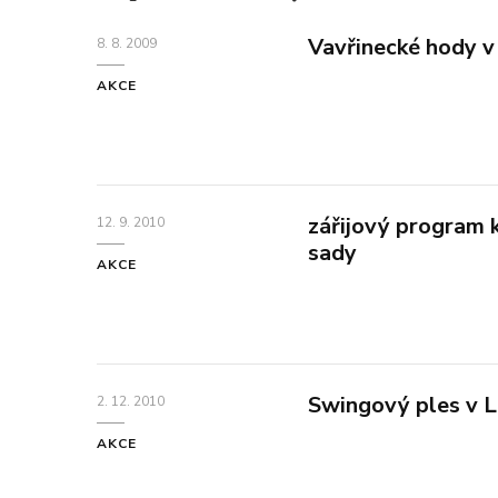
Vavřinecké hody 
8. 8. 2009
AKCE
zářijový program 
12. 9. 2010
sady
AKCE
Swingový ples v 
2. 12. 2010
AKCE