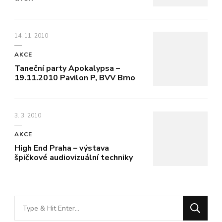
14. 11. 2010
AKCE
Taneční party Apokalypsa –
19.11.2010 Pavilon P, BVV Brno
3. 3. 2010
AKCE
High End Praha – výstava
špičkové audiovizuální techniky
Hledáte
něco