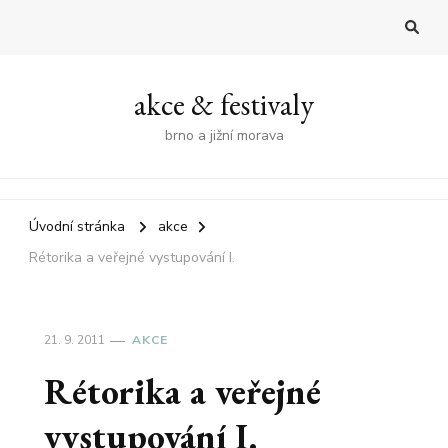
akce & festivaly
brno a jižní morava
Úvodní stránka
akce
Rétorika a veřejné vystupování I.
21. 9. 2011
AKCE
Rétorika a veřejné
vystupování I.