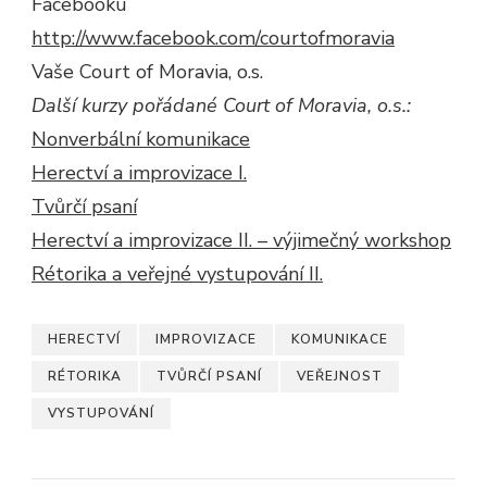
Facebooku
http://www.facebook.com/courtofmoravia
Vaše Court of Moravia, o.s.
Další kurzy
pořádané
Court of Moravia, o.s.:
Nonverbální komunikace
Herectví a improvizace I.
Tvůrčí psaní
Herectví a improvizace II. – výjimečný workshop
Rétorika a veřejné vystupování II.
HERECTVÍ
IMPROVIZACE
KOMUNIKACE
RÉTORIKA
TVŮRČÍ PSANÍ
VEŘEJNOST
VYSTUPOVÁNÍ